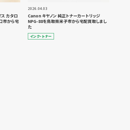
2026.04.03
ョイス カタロ
Canon キヤノン 純正トナーカートリッジ
口市から宅
NPG-88を鳥取県米子市から宅配買取しまし
た
インク・トナー