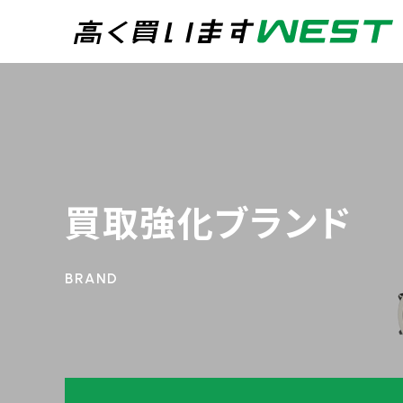
まずはお気軽にお問
0
買取専用ダイヤル
24時間365日受付
買取強化ブランド
WEB査定
今すぐ！
宅配買取
トップページ
買取実績