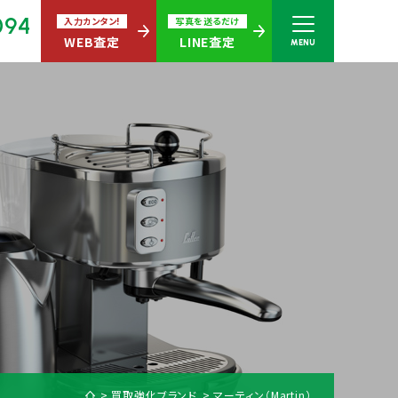
094
入力カンタン!
写真を送るだけ
WEB査定
LINE査定
MENU
さい
無休)
買取商品ジャンル
買取強化ブランド
マーティン（Martin）