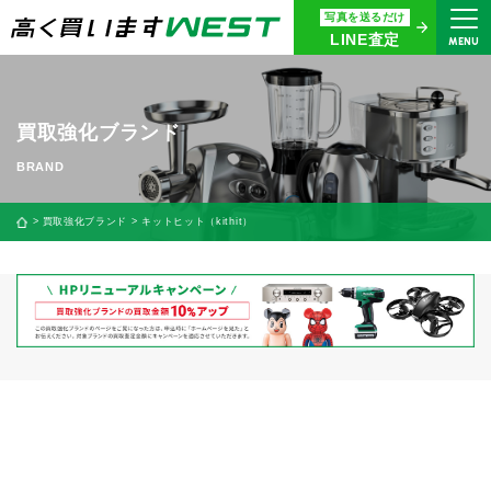
写真を送るだけ
まずはお気軽にお問い合わせ・
LINE査定
MENU
査定をご依頼ください
買取専用ダイヤル
0120-914-094
買取強化ブランド
9:00〜18:30(年中無休)
24時間365日受付
買取強化ブランド
キットヒット（kithit）
WEB査定
今すぐ！
買取に関する質問や相談もすぐにできて便利
LINE査定
簡単操作！
宅配買取
出張買取