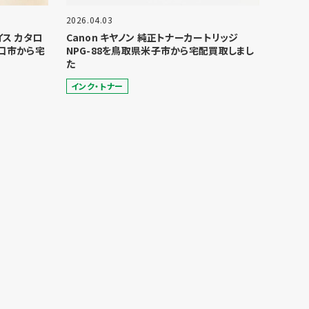
2026.04.03
ョイス カタロ
Canon キヤノン 純正トナーカートリッジ
口市から宅
NPG-88を鳥取県米子市から宅配買取しまし
た
インク・トナー