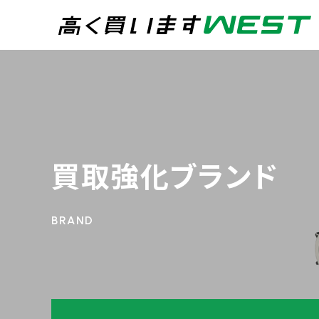
まずはお気軽にお問
0
買取専用ダイヤル
24時間365日受付
買取強化ブランド
WEB査定
今すぐ！
宅配買取
トップページ
買取実績