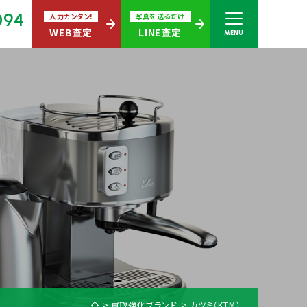
094
入力カンタン!
写真を送るだけ
WEB査定
LINE査定
MENU
さい
無休)
買取商品ジャンル
買取強化ブランド
カツミ（KTM）