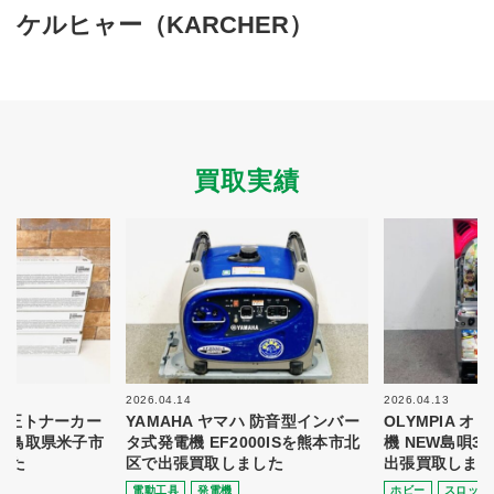
買取商品ジャンル
ケルヒャー（KARCHER）
トップページ
買取実績
初めての方へ
買取強化ブランド
選べる買取方法
よくある質問
お客様の声
運営会社
プライバシーポリシー
買取実績
取り組み
規約・同意書
新着情報
本人確認書類アップロード
梱包
法人の
買取価格表を
ガイド
お客様へ
お探しの方へ
2026.04.14
2026.04.13
 純正トナーカー
YAMAHA ヤマハ 防音型インバー
OLYMPIA 
8を鳥取県米子市
タ式発電機 EF2000ISを熊本市北
機 NEW島唄3
した
区で出張買取しました
出張買取しまし
電動⼯具
発電機
ホビー
スロット