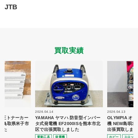
買取商品ジャンル
JTB
トップページ
買取実績
初めての方へ
買取強化ブランド
選べる買取方法
よくある質問
お客様の声
運営会社
プライバシーポリシー
買取実績
取り組み
規約・同意書
新着情報
本人確認書類アップロード
梱包
法人の
買取価格表を
ガイド
お客様へ
お探しの方へ
2026.04.14
2026.04.13
 純正トナーカー
YAMAHA ヤマハ 防音型インバー
OLYMPIA 
8を鳥取県米子市
タ式発電機 EF2000ISを熊本市北
機 NEW島唄3
した
区で出張買取しました
出張買取しまし
電動⼯具
発電機
ホビー
スロット