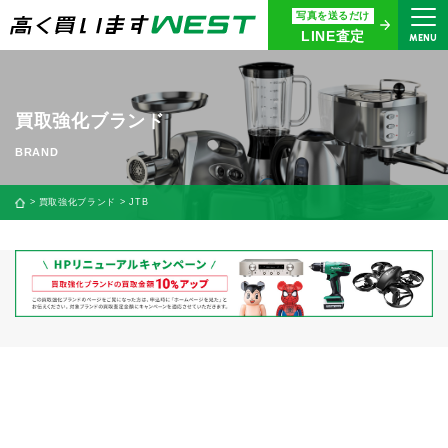
写真を送るだけ
まずはお気軽にお問い合わせ・
LINE査定
MENU
査定をご依頼ください
買取専用ダイヤル
0120-914-094
買取強化ブランド
9:00〜18:30(年中無休)
24時間365日受付
買取強化ブランド
JTB
WEB査定
今すぐ！
買取に関する質問や相談もすぐにできて便利
LINE査定
簡単操作！
宅配買取
出張買取