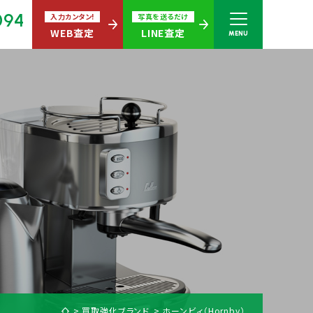
094
入力カンタン!
写真を送るだけ
WEB査定
LINE査定
MENU
さい
無休)
買取商品ジャンル
買取強化ブランド
ホーンビィ（Hornby）