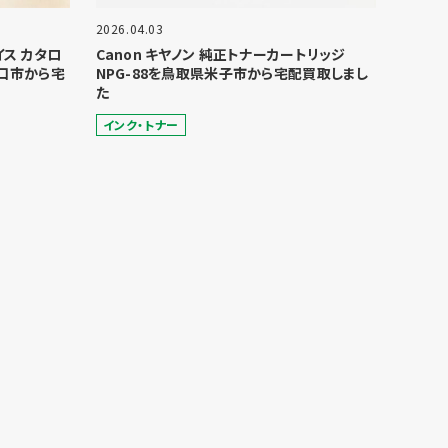
2026.04.03
ョイス カタロ
Canon キヤノン 純正トナーカートリッジ
口市から宅
NPG-88を鳥取県米子市から宅配買取しまし
た
インク・トナー