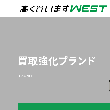
まずはお気軽にお問
0
買取専用ダイヤル
24時間365日受付
買取強化ブランド
WEB査定
今すぐ！
宅配買取
トップページ
買取実績