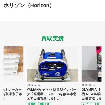
買取商品ジャンル
ホリゾン（Horizon）
トップページ
買取実績
初めての方へ
買取強化ブランド
選べる買取方法
よくある質問
お客様の声
運営会社
プライバシーポリシー
買取実績
取り組み
規約・同意書
新着情報
本人確認書類アップロード
梱包
法人の
買取価格表を
ガイド
お客様へ
お探しの方へ
2026.04.14
2026.04.13
 純正トナーカー
YAMAHA ヤマハ 防音型インバー
OLYMPIA 
8を鳥取県米子市
タ式発電機 EF2000ISを熊本市北
機 NEW島唄3
した
区で出張買取しました
出張買取しまし
発電機
電動⼯具
ホビー
スロット