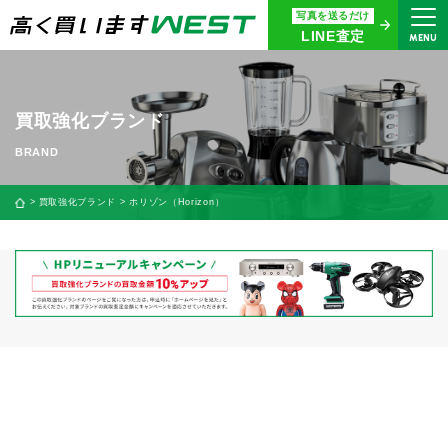
写真を送るだけ
まずはお気軽にお問い合わせ・
LINE査定
MENU
査定をご依頼ください
買取専用ダイヤル
0120-914-094
買取強化ブランド
9:00〜18:30(年中無休)
24時間365日受付
買取強化ブランド
ホリゾン（Horizon）
WEB査定
今すぐ！
買取に関する質問や相談もすぐにできて便利
LINE査定
簡単操作！
宅配買取
出張買取