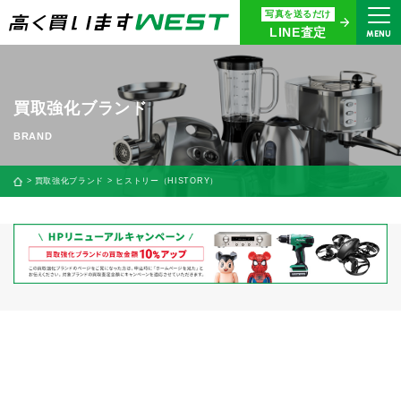
写真を送るだけ
まずはお気軽にお問い合わせ・
LINE査定
MENU
査定をご依頼ください
買取専用ダイヤル
0120-914-094
買取強化ブランド
9:00〜18:30(年中無休)
24時間365日受付
買取強化ブランド
ヒストリー（HISTORY）
WEB査定
今すぐ！
買取に関する質問や相談もすぐにできて便利
LINE査定
簡単操作！
宅配買取
出張買取