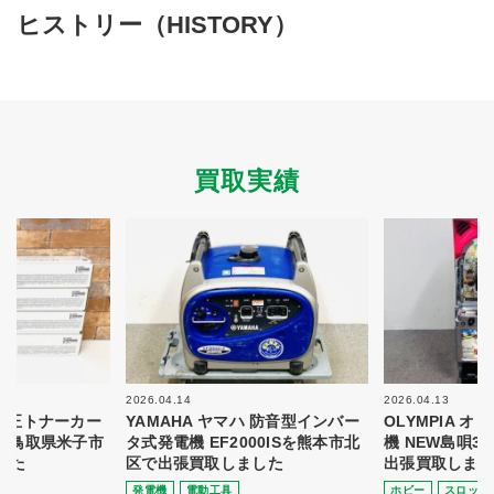
買取商品ジャンル
ヒストリー（HISTORY）
トップページ
買取実績
初めての方へ
買取強化ブランド
選べる買取方法
よくある質問
お客様の声
運営会社
プライバシーポリシー
買取実績
取り組み
規約・同意書
新着情報
本人確認書類アップロード
梱包
法人の
買取価格表を
ガイド
お客様へ
お探しの方へ
2026.04.14
2026.04.13
 純正トナーカー
YAMAHA ヤマハ 防音型インバー
OLYMPIA 
8を鳥取県米子市
タ式発電機 EF2000ISを熊本市北
機 NEW島唄3
した
区で出張買取しました
出張買取しまし
発電機
電動⼯具
ホビー
スロット