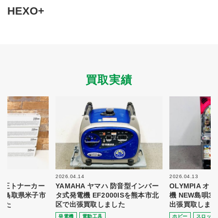
買取商品ジャンル
HEXO+
トップページ
買取実績
初めての方へ
買取強化ブランド
選べる買取方法
よくある質問
お客様の声
運営会社
プライバシーポリシー
買取実績
取り組み
規約・同意書
新着情報
本人確認書類アップロード
梱包
法人の
買取価格表を
ガイド
お客様へ
お探しの方へ
2026.04.14
2026.04.13
 純正トナーカー
YAMAHA ヤマハ 防音型インバー
OLYMPIA 
8を鳥取県米子市
タ式発電機 EF2000ISを熊本市北
機 NEW島唄3
した
区で出張買取しました
出張買取しまし
発電機
電動⼯具
ホビー
スロット