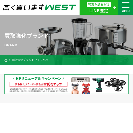
写真を送るだけ
まずはお気軽にお問い合わせ・
LINE査定
MENU
査定をご依頼ください
買取専用ダイヤル
0120-914-094
買取強化ブランド
9:00〜18:30(年中無休)
24時間365日受付
買取強化ブランド
HEXO+
WEB査定
今すぐ！
買取に関する質問や相談もすぐにできて便利
LINE査定
簡単操作！
宅配買取
出張買取