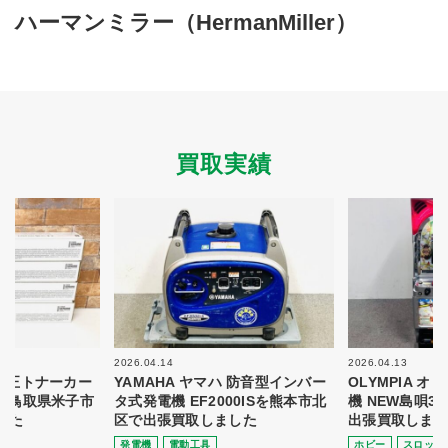
買取商品ジャンル
ハーマンミラー（HermanMiller）
トップページ
買取実績
初めての方へ
買取強化ブランド
選べる買取方法
よくある質問
お客様の声
運営会社
プライバシーポリシー
買取実績
取り組み
規約・同意書
新着情報
本人確認書類アップロード
梱包
法人の
買取価格表を
ガイド
お客様へ
お探しの方へ
2026.04.14
2026.04.13
 純正トナーカー
YAMAHA ヤマハ 防音型インバー
OLYMPIA 
8を鳥取県米子市
タ式発電機 EF2000ISを熊本市北
機 NEW島唄3
した
区で出張買取しました
出張買取しまし
発電機
電動⼯具
ホビー
スロット