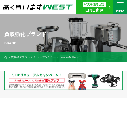
写真を送るだけ
まずはお気軽にお問い合わせ・
LINE査定
MENU
査定をご依頼ください
買取専用ダイヤル
0120-914-094
買取強化ブランド
9:00〜18:30(年中無休)
24時間365日受付
買取強化ブランド
ハーマンミラー（HermanMiller）
WEB査定
今すぐ！
買取に関する質問や相談もすぐにできて便利
LINE査定
簡単操作！
宅配買取
出張買取