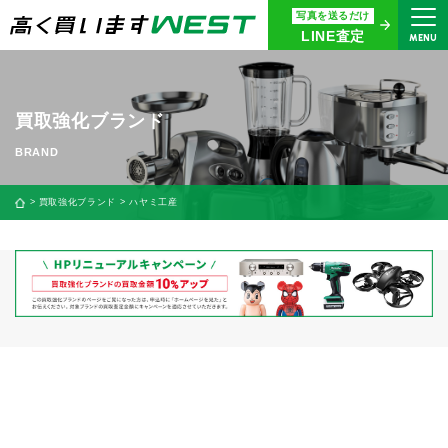
写真を送るだけ
まずはお気軽にお問い合わせ・
LINE査定
MENU
査定をご依頼ください
買取専用ダイヤル
0120-914-094
買取強化ブランド
9:00〜18:30(年中無休)
24時間365日受付
買取強化ブランド
ハヤミ工産
WEB査定
今すぐ！
買取に関する質問や相談もすぐにできて便利
LINE査定
簡単操作！
宅配買取
出張買取