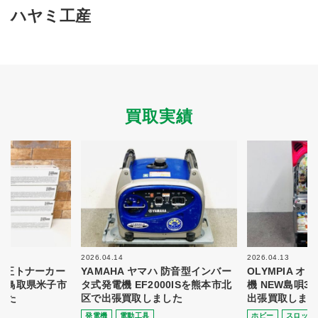
買取商品ジャンル
ハヤミ工産
トップページ
買取実績
初めての方へ
買取強化ブランド
選べる買取方法
よくある質問
お客様の声
運営会社
プライバシーポリシー
買取実績
取り組み
規約・同意書
新着情報
本人確認書類アップロード
梱包
法人の
買取価格表を
ガイド
お客様へ
お探しの方へ
2026.04.14
2026.04.13
 純正トナーカー
YAMAHA ヤマハ 防音型インバー
OLYMPIA 
8を鳥取県米子市
タ式発電機 EF2000ISを熊本市北
機 NEW島唄3
した
区で出張買取しました
出張買取しまし
発電機
電動⼯具
ホビー
スロット