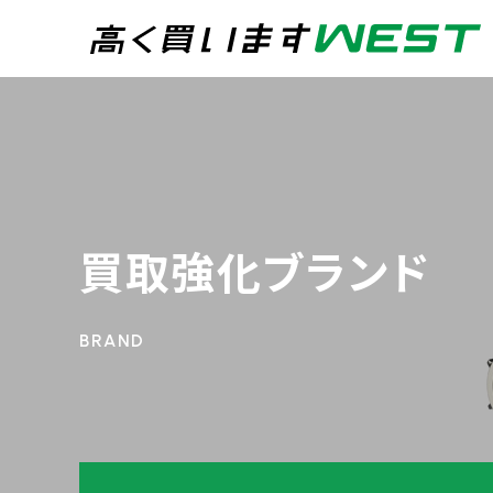
まずはお気軽にお問
0
買取専用ダイヤル
24時間365日受付
買取強化ブランド
WEB査定
今すぐ！
宅配買取
トップページ
買取実績