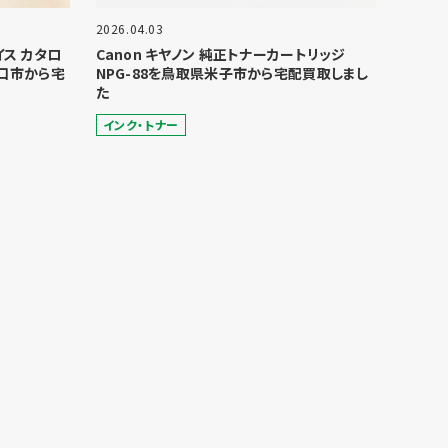
2026.04.03
ョイス カタロ
Canon キヤノン 純正トナーカートリッジ
口市から宅
NPG-88を鳥取県米子市から宅配買取しまし
た
インク・トナー