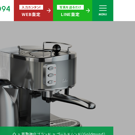
094
入力カンタン!
写真を送るだけ
WEB査定
LINE査定
MENU
さい
無休)
買取商品ジャンル
買取強化ブランド
ゴールドムンド（Goldmund）