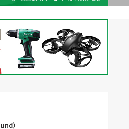
梱包
法人の
買取価格表を
ガイド
お客様へ
お探しの方へ
und）