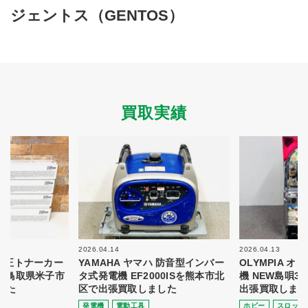
買取商品ジャンル
ジェントス（GENTOS）
トップページ
買取実績
初めての方へ
買取強化ブランド
選べる買取方法
よくある質問
お客様の声
運営会社
プライバシーポリシー
買取実績
取り組み
規約・同意書
新着情報
本人確認書類アップロード
梱包
法人の
買取価格表を
ガイド
お客様へ
お探しの方へ
2026.04.14
2026.04.13
 純正トナーカー
YAMAHA ヤマハ 防音型インバー
OLYMPIA 
8を鳥取県米子市
タ式発電機 EF2000ISを熊本市北
機 NEW島唄3
した
区で出張買取しました
出張買取しまし
発電機
電動⼯具
ホビー
スロット