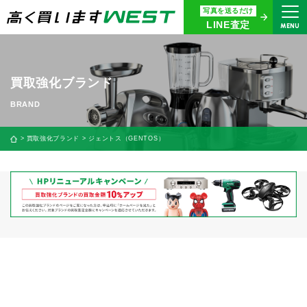
写真を送るだけ
まずはお気軽にお問い合わせ・
LINE査定
MENU
査定をご依頼ください
買取専用ダイヤル
0120-914-094
買取強化ブランド
9:00〜18:30(年中無休)
24時間365日受付
買取強化ブランド
ジェントス（GENTOS）
WEB査定
今すぐ！
買取に関する質問や相談もすぐにできて便利
LINE査定
簡単操作！
宅配買取
出張買取