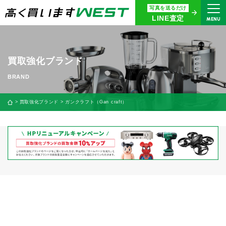
写真を送るだけ
まずはお気軽にお問い合わせ・
LINE査定
MENU
査定をご依頼ください
買取専用ダイヤル
0120-914-094
買取強化ブランド
9:00〜18:30(年中無休)
24時間365日受付
買取強化ブランド
ガンクラフト（Gan craft）
WEB査定
今すぐ！
買取に関する質問や相談もすぐにできて便利
LINE査定
簡単操作！
宅配買取
出張買取