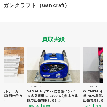
買取商品ジャンル
ガンクラフト（Gan craft）
トップページ
買取実績
初めての方へ
買取強化ブランド
選べる買取方法
よくある質問
お客様の声
運営会社
プライバシーポリシー
買取実績
取り組み
規約・同意書
新着情報
本人確認書類アップロード
梱包
法人の
買取価格表を
ガイド
お客様へ
お探しの方へ
2026.04.14
2026.04.13
 純正トナーカー
YAMAHA ヤマハ 防音型インバー
OLYMPIA 
8を鳥取県米子市
タ式発電機 EF2000ISを熊本市北
機 NEW島唄3
した
区で出張買取しました
出張買取しまし
電動⼯具
発電機
ホビー
スロット