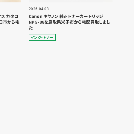
2026.04.03
ョイス カタロ
Canon キヤノン 純正トナーカートリッジ
口市から宅
NPG-88を鳥取県米子市から宅配買取しまし
た
インク・トナー