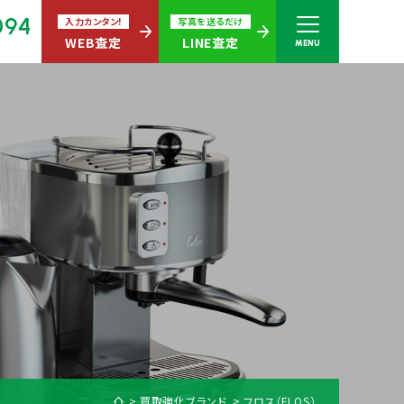
094
入力カンタン!
写真を送るだけ
WEB査定
LINE査定
MENU
さい
無休)
買取商品ジャンル
買取強化ブランド
フロス（FLOS）