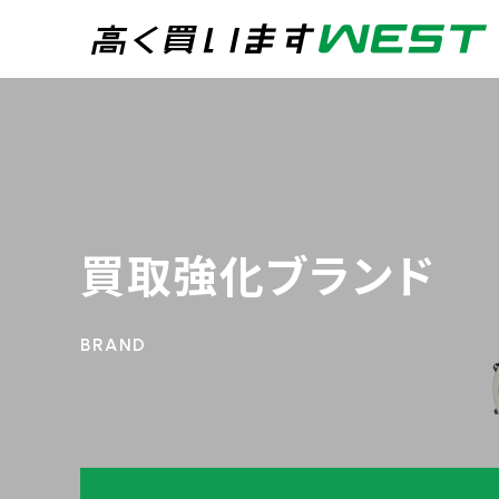
まずはお気軽にお問
0
買取専用ダイヤル
24時間365日受付
買取強化ブランド
WEB査定
今すぐ！
宅配買取
トップページ
買取実績