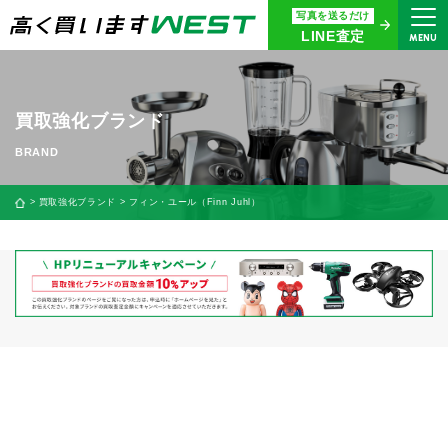
写真を送るだけ
まずはお気軽にお問い合わせ・
LINE査定
MENU
査定をご依頼ください
買取専用ダイヤル
0120-914-094
買取強化ブランド
9:00〜18:30(年中無休)
24時間365日受付
買取強化ブランド
フィン・ユール（Finn Juhl）
WEB査定
今すぐ！
買取に関する質問や相談もすぐにできて便利
LINE査定
簡単操作！
宅配買取
出張買取