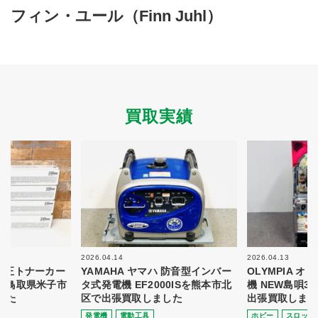
買取商品ジャンル
フィン・ユール（Finn Juhl）
トップページ
買取実績
初めての方へ
買取強化ブランド
選べる買取方法
よくある質問
お客様の声
運営会社
プライバシーポリシー
買取実績
取り組み
規約・同意書
新着情報
本人確認書類アップロード
梱包
法人の
買取価格表を
ガイド
お客様へ
お探しの方へ
2026.04.14
2026.04.13
 純正トナーカー
YAMAHA ヤマハ 防音型インバー
OLYMPIA 
8を鳥取県米子市
タ式発電機 EF2000ISを熊本市北
機 NEW島唄3
した
区で出張買取しました
出張買取しまし
発電機
電動⼯具
ホビー
スロット