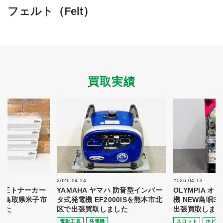
買取商品ジャンル
フェルト（Felt）
トップページ
買取実績
初めての方へ
買取強化ブランド
選べる買取方法
よくある質問
お客様の声
運営会社
プライバシーポリシー
買取実績
取り組み
規約・同意書
新着情報
本人確認書類アップロード
梱包
法人の
買取価格表を
ガイド
お客様へ
お探しの方へ
2026.04.14
2026.04.13
 純正トナーカー
YAMAHA ヤマハ 防音型インバー
OLYMPIA 
8を鳥取県米子市
タ式発電機 EF2000ISを熊本市北
機 NEW島唄3
した
区で出張買取しました
出張買取しまし
電動⼯具
発電機
スロット
ホビー