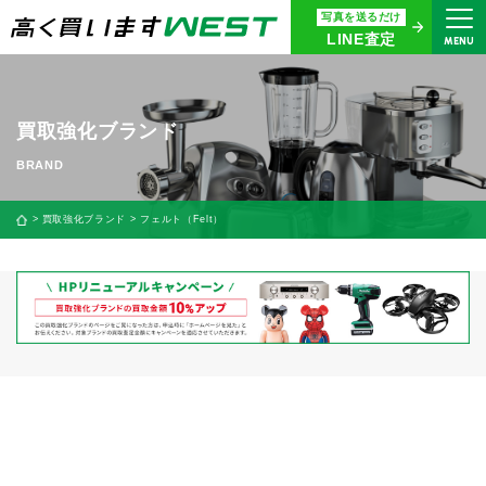
写真を送るだけ
まずはお気軽にお問い合わせ・
LINE査定
MENU
査定をご依頼ください
買取専用ダイヤル
0120-914-094
買取強化ブランド
9:00〜18:30(年中無休)
24時間365日受付
買取強化ブランド
フェルト（Felt）
WEB査定
今すぐ！
買取に関する質問や相談もすぐにできて便利
LINE査定
簡単操作！
宅配買取
出張買取