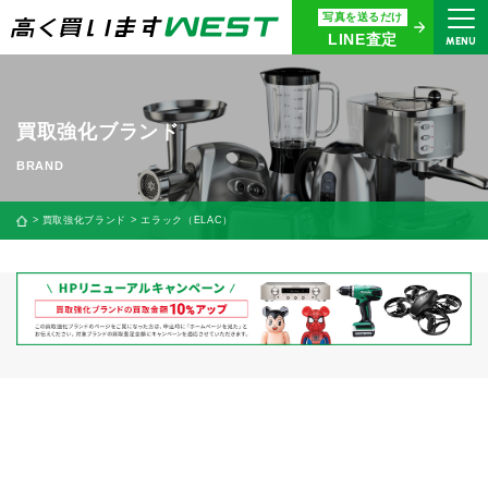
写真を送るだけ
まずはお気軽にお問い合わせ・
LINE査定
MENU
査定をご依頼ください
買取専用ダイヤル
0120-914-094
買取強化ブランド
9:00〜18:30(年中無休)
24時間365日受付
買取強化ブランド
エラック（ELAC）
WEB査定
今すぐ！
買取に関する質問や相談もすぐにできて便利
LINE査定
簡単操作！
宅配買取
出張買取