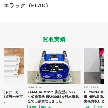
買取商品ジャンル
エラック（ELAC）
トップページ
買取実績
初めての方へ
買取強化ブランド
選べる買取方法
よくある質問
お客様の声
運営会社
プライバシーポリシー
買取実績
取り組み
規約・同意書
新着情報
本人確認書類アップロード
梱包
法人の
買取価格表を
ガイド
お客様へ
お探しの方へ
2026.04.14
2026.04.13
 純正トナーカー
YAMAHA ヤマハ 防音型インバー
OLYMPIA 
8を鳥取県米子市
タ式発電機 EF2000ISを熊本市北
機 NEW島唄3
した
区で出張買取しました
出張買取しまし
発電機
電動⼯具
ホビー
スロット