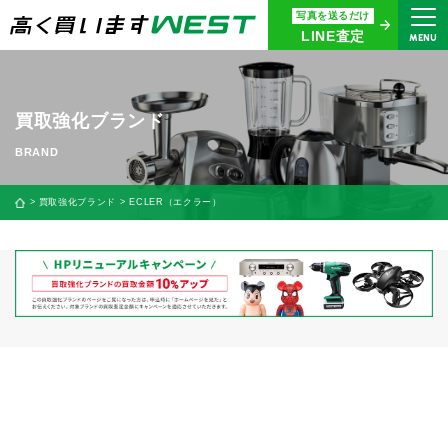
写真を送るだけ
まずはお気軽にお問い合わせ・
LINE査定
MENU
査定をご依頼ください
買取専用ダイヤル
0120-914-094
買取強化ブランド
9:00〜18:30(年中無休)
24時間365日受付
買取強化ブランド
ECLER（エクラー）
WEB査定
今すぐ！
買取に関する質問や相談もすぐにできて便利
LINE査定
簡単操作！
宅配買取
出張買取