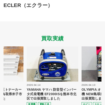
買取商品ジャンル
ECLER（エクラー）
トップページ
買取実績
初めての方へ
買取強化ブランド
選べる買取方法
よくある質問
お客様の声
運営会社
プライバシーポリシー
買取実績
取り組み
規約・同意書
新着情報
本人確認書類アップロード
梱包
法人の
買取価格表を
ガイド
お客様へ
お探しの方へ
2026.04.14
2026.04.13
 純正トナーカー
YAMAHA ヤマハ 防音型インバー
OLYMPIA 
8を鳥取県米子市
タ式発電機 EF2000ISを熊本市北
機 NEW島唄3
した
区で出張買取しました
出張買取しまし
発電機
電動⼯具
ホビー
スロット