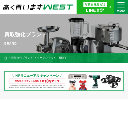
写真を送るだけ
まずはお気軽にお問い合わせ・
LINE査定
MENU
査定をご依頼ください
買取専用ダイヤル
0120-914-094
買取強化ブランド
9:00〜18:30(年中無休)
24時間365日受付
買取強化ブランド
イーアンドワイ（E&Y）
WEB査定
今すぐ！
買取に関する質問や相談もすぐにできて便利
LINE査定
簡単操作！
宅配買取
出張買取