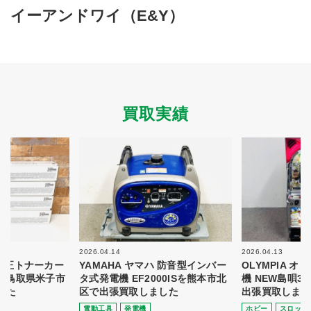
買取商品ジャンル
イーアンドワイ（E&Y）
トップページ
買取実績
初めての方へ
買取強化ブランド
選べる買取方法
よくある質問
お客様の声
運営会社
プライバシーポリシー
買取実績
取り組み
規約・同意書
新着情報
本人確認書類アップロード
梱包
法人の
買取価格表を
ガイド
お客様へ
お探しの方へ
2026.04.14
2026.04.13
 純正トナーカー
YAMAHA ヤマハ 防音型インバー
OLYMPIA 
8を鳥取県米子市
タ式発電機 EF2000ISを熊本市北
機 NEW島唄3
した
区で出張買取しました
出張買取しまし
電動⼯具
発電機
ホビー
スロット