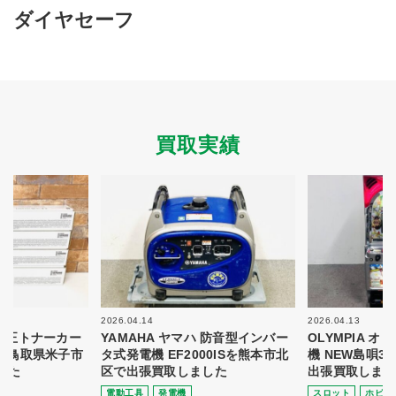
買取商品ジャンル
ダイヤセーフ
トップページ
買取実績
初めての方へ
買取強化ブランド
選べる買取方法
よくある質問
お客様の声
運営会社
プライバシーポリシー
買取実績
取り組み
規約・同意書
新着情報
本人確認書類アップロード
梱包
法人の
買取価格表を
ガイド
お客様へ
お探しの方へ
2026.04.14
2026.04.13
 純正トナーカー
YAMAHA ヤマハ 防音型インバー
OLYMPIA 
8を鳥取県米子市
タ式発電機 EF2000ISを熊本市北
機 NEW島唄3
した
区で出張買取しました
出張買取しまし
電動⼯具
発電機
スロット
ホビー