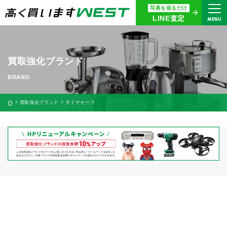
写真を送るだけ
まずはお気軽にお問い合わせ・
LINE査定
MENU
査定をご依頼ください
買取専用ダイヤル
0120-914-094
買取強化ブランド
9:00〜18:30(年中無休)
24時間365日受付
買取強化ブランド
ダイヤセーフ
WEB査定
今すぐ！
買取に関する質問や相談もすぐにできて便利
LINE査定
簡単操作！
宅配買取
出張買取