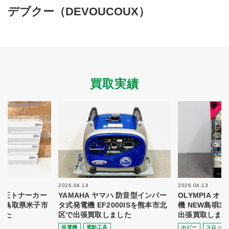
買取商品ジャンル
デブクー（DEVOUCOUX）
トップページ
買取実績
初めての方へ
買取強化ブランド
選べる買取方法
よくある質問
お客様の声
運営会社
プライバシーポリシー
買取実績
取り組み
規約・同意書
新着情報
本人確認書類アップロード
梱包
法人の
買取価格表を
ガイド
お客様へ
お探しの方へ
2026.04.14
2026.04.13
 純正トナーカー
YAMAHA ヤマハ 防音型インバー
OLYMPIA 
8を鳥取県米子市
タ式発電機 EF2000ISを熊本市北
機 NEW島唄3
した
区で出張買取しました
出張買取しまし
発電機
電動⼯具
ホビー
スロット