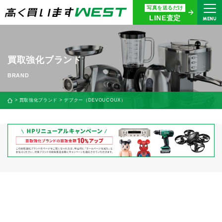
写真を送るだけ
まずはお気軽にお問い合わせ・
LINE査定
MENU
査定をご依頼ください
買取専用ダイヤル
0120-914-094
買取強化ブランド
9:00〜18:30(年中無休)
24時間365日受付
買取強化ブランド
デブクー（DEVOUCOUX）
WEB査定
今すぐ！
買取に関する質問や相談もすぐにできて便利
LINE査定
簡単操作！
宅配買取
出張買取