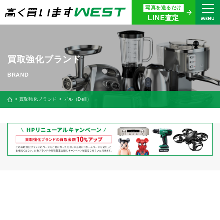
写真を送るだけ
まずはお気軽にお問い合わせ・
LINE査定
MENU
査定をご依頼ください
買取専用ダイヤル
0120-914-094
買取強化ブランド
9:00〜18:30(年中無休)
24時間365日受付
買取強化ブランド
デル（Dell）
WEB査定
今すぐ！
買取に関する質問や相談もすぐにできて便利
LINE査定
簡単操作！
宅配買取
出張買取