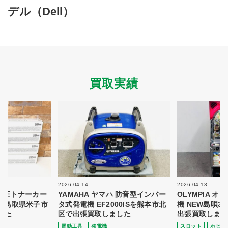
買取商品ジャンル
デル（Dell）
トップページ
買取実績
初めての方へ
買取強化ブランド
選べる買取方法
よくある質問
お客様の声
運営会社
プライバシーポリシー
買取実績
取り組み
規約・同意書
新着情報
本人確認書類アップロード
梱包
法人の
買取価格表を
ガイド
お客様へ
お探しの方へ
2026.04.14
2026.04.13
 純正トナーカー
YAMAHA ヤマハ 防音型インバー
OLYMPIA 
8を鳥取県米子市
タ式発電機 EF2000ISを熊本市北
機 NEW島唄3
した
区で出張買取しました
出張買取しまし
電動⼯具
発電機
スロット
ホビー