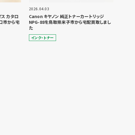
2026.04.03
ョイス カタロ
Canon キヤノン 純正トナーカートリッジ
口市から宅
NPG-88を鳥取県米子市から宅配買取しまし
た
インク・トナー