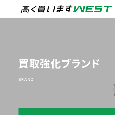
まずはお気軽にお問
0
買取専用ダイヤル
24時間365日受付
買取強化ブランド
WEB査定
今すぐ！
宅配買取
トップページ
買取実績