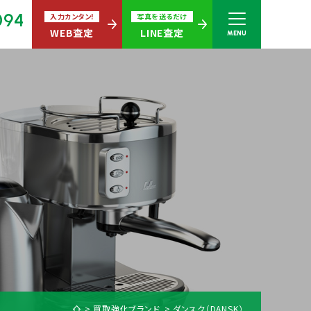
094
入力カンタン!
写真を送るだけ
WEB査定
LINE査定
MENU
さい
無休)
買取商品ジャンル
買取強化ブランド
ダンスク（DANSK）