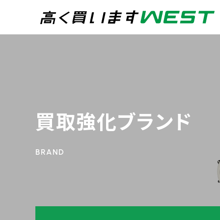
まずはお気軽にお問
0
買取専用ダイヤル
24時間365日受付
買取強化ブランド
WEB査定
今すぐ！
宅配買取
トップページ
買取実績