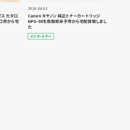
2026.04.03
ョイス カタロ
Canon キヤノン 純正トナーカートリッジ
口市から宅
NPG-88を鳥取県米子市から宅配買取しまし
た
インク・トナー