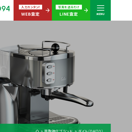
094
入力カンタン!
写真を送るだけ
WEB査定
LINE査定
MENU
さい
無休)
買取商品ジャンル
買取強化ブランド
ダイト（DAITO）