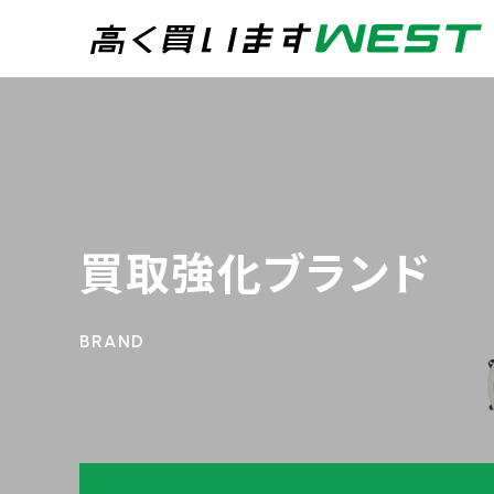
まずはお気軽にお問
0
買取専用ダイヤル
24時間365日受付
買取強化ブランド
WEB査定
今すぐ！
宅配買取
トップページ
買取実績