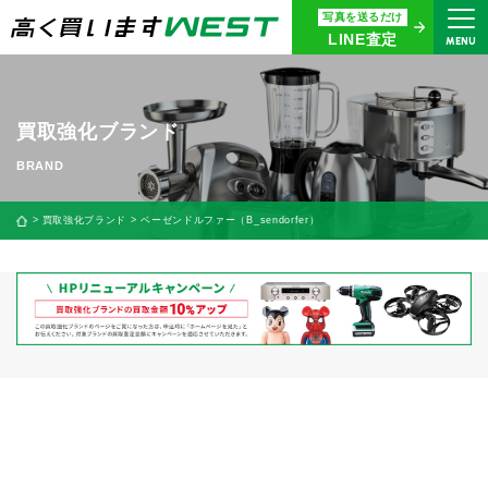
写真を送るだけ
まずはお気軽にお問い合わせ・
LINE査定
MENU
査定をご依頼ください
買取専用ダイヤル
0120-914-094
買取強化ブランド
9:00〜18:30(年中無休)
24時間365日受付
買取強化ブランド
ベーゼンドルファー（B_sendorfer）
WEB査定
今すぐ！
買取に関する質問や相談もすぐにできて便利
LINE査定
簡単操作！
宅配買取
出張買取