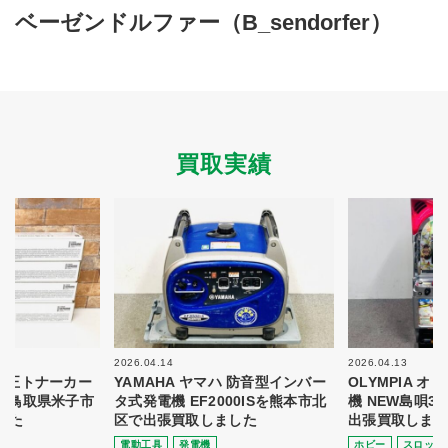
買取商品ジャンル
ベーゼンドルファー（B_sendorfer）
トップページ
買取実績
初めての方へ
買取強化ブランド
選べる買取方法
よくある質問
お客様の声
運営会社
プライバシーポリシー
買取実績
取り組み
規約・同意書
新着情報
本人確認書類アップロード
梱包
法人の
買取価格表を
ガイド
お客様へ
お探しの方へ
2026.04.14
2026.04.13
 純正トナーカー
YAMAHA ヤマハ 防音型インバー
OLYMPIA 
8を鳥取県米子市
タ式発電機 EF2000ISを熊本市北
機 NEW島唄3
した
区で出張買取しました
出張買取しまし
電動⼯具
発電機
ホビー
スロット