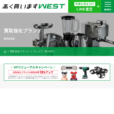
写真を送るだけ
まずはお気軽にお問い合わせ・
LINE査定
MENU
査定をご依頼ください
買取専用ダイヤル
0120-914-094
買取強化ブランド
9:00〜18:30(年中無休)
24時間365日受付
買取強化ブランド
ブレイズ（BLAZE）
WEB査定
今すぐ！
買取に関する質問や相談もすぐにできて便利
LINE査定
簡単操作！
宅配買取
出張買取