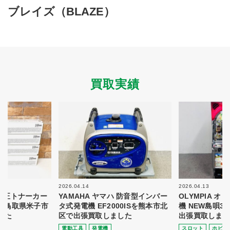
買取商品ジャンル
ブレイズ（BLAZE）
トップページ
買取実績
初めての方へ
買取強化ブランド
選べる買取方法
よくある質問
お客様の声
運営会社
プライバシーポリシー
買取実績
取り組み
規約・同意書
新着情報
本人確認書類アップロード
梱包
法人の
買取価格表を
ガイド
お客様へ
お探しの方へ
2026.04.14
2026.04.13
 純正トナーカー
YAMAHA ヤマハ 防音型インバー
OLYMPIA 
8を鳥取県米子市
タ式発電機 EF2000ISを熊本市北
機 NEW島唄3
した
区で出張買取しました
出張買取しまし
電動⼯具
発電機
スロット
ホビー