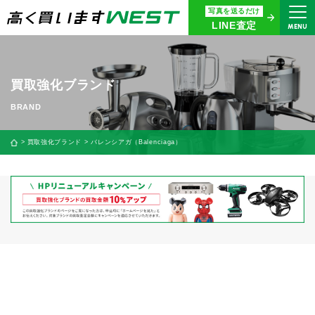
写真を送るだけ
まずはお気軽にお問い合わせ・
LINE査定
MENU
査定をご依頼ください
買取専用ダイヤル
0120-914-094
買取強化ブランド
9:00〜18:30(年中無休)
24時間365日受付
買取強化ブランド
バレンシアガ（Balenciaga）
WEB査定
今すぐ！
買取に関する質問や相談もすぐにできて便利
LINE査定
簡単操作！
宅配買取
出張買取