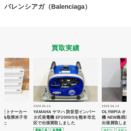
買取商品ジャンル
バレンシアガ（Balenciaga）
トップページ
買取実績
初めての方へ
買取強化ブランド
選べる買取方法
よくある質問
お客様の声
運営会社
プライバシーポリシー
買取実績
取り組み
規約・同意書
新着情報
本人確認書類アップロード
梱包
法人の
買取価格表を
ガイド
お客様へ
お探しの方へ
2026.04.14
2026.04.13
 純正トナーカー
YAMAHA ヤマハ 防音型インバー
OLYMPIA 
8を鳥取県米子市
タ式発電機 EF2000ISを熊本市北
機 NEW島唄3
した
区で出張買取しました
出張買取しまし
電動⼯具
発電機
ホビー
スロット