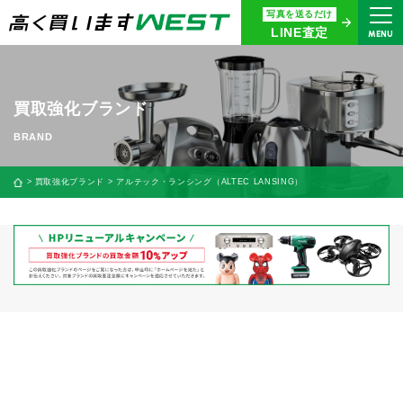
写真を送るだけ
まずはお気軽にお問い合わせ・
LINE査定
MENU
査定をご依頼ください
買取専用ダイヤル
0120-914-094
買取強化ブランド
9:00〜18:30(年中無休)
24時間365日受付
買取強化ブランド
アルテック・ランシング（ALTEC LANSING）
WEB査定
今すぐ！
買取に関する質問や相談もすぐにできて便利
LINE査定
簡単操作！
宅配買取
出張買取