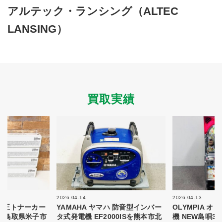
買取商品ジャンル
アルテック・ランシング（ALTEC
LANSING）
トップページ
買取実績
初めての方へ
買取強化ブランド
選べる買取方法
よくある質問
お客様の声
運営会社
プライバシーポリシー
取り組み
規約・同意書
買取実績
新着情報
本人確認書類アップロード
梱包
法人の
買取価格表を
ガイド
お客様へ
お探しの方へ
2026.04.14
2026.04.13
 純正トナーカー
YAMAHA ヤマハ 防音型インバー
OLYMPIA 
8を鳥取県米子市
タ式発電機 EF2000ISを熊本市北
機 NEW島唄3