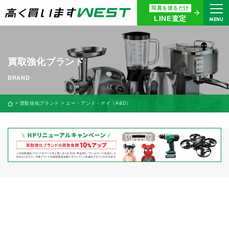
写真を送るだけ
まずはお気軽にお問い合わせ・
LINE査定
MENU
査定をご依頼ください
買取専用ダイヤル
0120-914-094
買取強化ブランド
9:00〜18:30(年中無休)
24時間365日受付
買取強化ブランド
エー・アンド・デイ（A&D）
WEB査定
今すぐ！
買取に関する質問や相談もすぐにできて便利
LINE査定
簡単操作！
宅配買取
出張買取