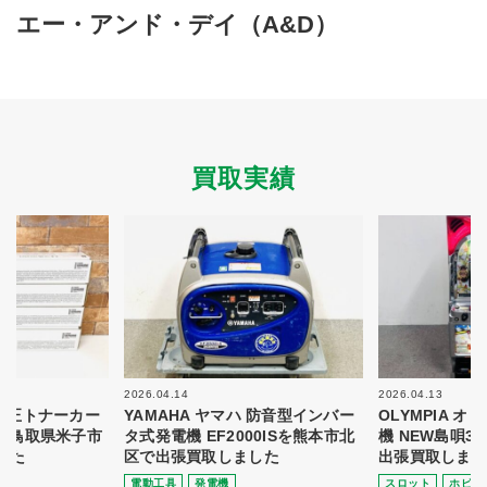
買取商品ジャンル
エー・アンド・デイ（A&D）
トップページ
買取実績
初めての方へ
買取強化ブランド
選べる買取方法
よくある質問
お客様の声
運営会社
プライバシーポリシー
買取実績
取り組み
規約・同意書
新着情報
本人確認書類アップロード
梱包
法人の
買取価格表を
ガイド
お客様へ
お探しの方へ
2026.04.14
2026.04.13
 純正トナーカー
YAMAHA ヤマハ 防音型インバー
OLYMPIA 
8を鳥取県米子市
タ式発電機 EF2000ISを熊本市北
機 NEW島唄3
した
区で出張買取しました
出張買取しまし
電動⼯具
発電機
スロット
ホビー