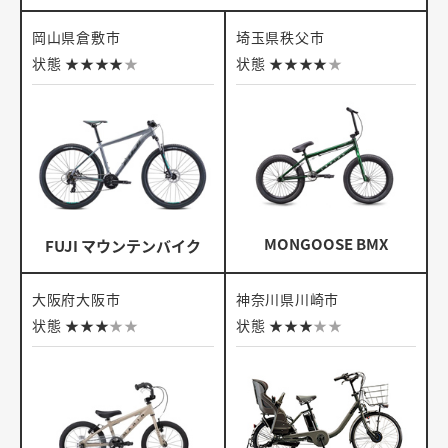
岡山県倉敷市
埼玉県秩父市
状態
★
★
★
★
★
状態
★
★
★
★
★
MONGOOSE BMX
FUJI マウンテンバイク
大阪府大阪市
神奈川県川崎市
状態
★
★
★
★
★
状態
★
★
★
★
★